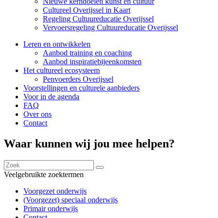
Nieuwe kerndoelen kunst en cultuur
Cultureel Overijssel in Kaart
Regeling Cultuureducatie Overijssel
Vervoersregeling Cultuureducatie Overijssel
Leren en ontwikkelen
Aanbod training en coaching
Aanbod inspiratiebijeenkomsten
Het cultureel ecosysteem
Penvoerders Overijssel
Voorstellingen en culturele aanbieders
Voor in de agenda
FAQ
Over ons
Contact
Waar kunnen wij jou mee helpen?
Veelgebruikte zoektermen
Voorgezet onderwijs
(Voorgezet) speciaal onderwijs
Primair onderwijs
Contact